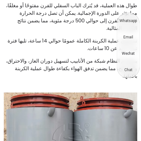
طوال هذه العملية، قد يُترك الباب السفلي للفرن مفتوحًا أو مغلقًا،
مما يؤثر على الدورة الإجمالية. يمكن أن تصل درجة الحرارة
الداخلية للفرن إلى حوالي 500 درجة مئوية، مما يضمن نتائج
Whatsapp
الكربنة المثالية.
Email
تستغرق عملية الكربنة الكاملة عمومًا حوالي 14 ساعة، تليها فترة
تبريد تزيد عن 10 ساعات.
Wechat
يستخدم النظام شبكة من الأنابيب لتسهيل دوران الغاز، والاحتراق،
والترشيح، مما يضمن تدفق الهواء بكفاءة طوال عملية الكربنة
Chat
بأكملها.