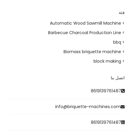
فئة
> Automatic Wood Sawmill Machine
> Barbecue Charcoal Production Line
> bbq
> Biomass briquette machine
> block making
اتصل بنا
8619139761487
info@briquette-machines.com
8619139761487