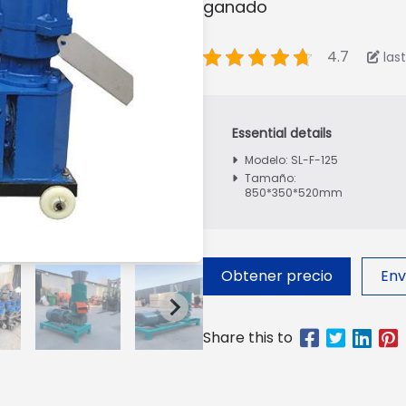
ganado
4.7
las
Modelo: SL-F-125
Tamaño:
850*350*520mm
Obtener precio
Env