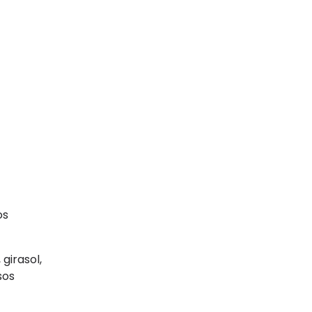
os
girasol,
sos