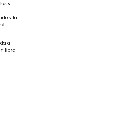
tos y
ado y la
el
uda a
n fibra