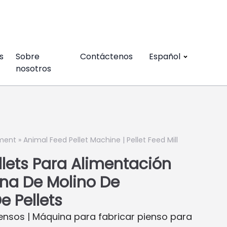
s
Sobre
Contáctenos
Español
nosotros
ment
»
Animal Feed Pellet Machine | Pellet Feed Mill
lets Para Alimentación
na De Molino De
e Pellets
iensos | Máquina para fabricar pienso para