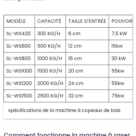
MODÈLE
CAPACITÉ
TAILLE D'ENTRÉE
POUVOIR
SL-WS420
300 KG/H
6 cm
7,5 kW
SL-WS600
500 KG/H
12 cm
15kw
SL-WS800
1000 KG/H
16 cm
30 kW
SL-WS1000
1500 KG/H
20 cm
55kw
SL-WS1200
2000 KG/H
24 cm
55kw
SL-WS1500
2500 KG/H
32 cm
75kw
spécifications de la machine à copeaux de bois
Comment fonctionne la machine à raser