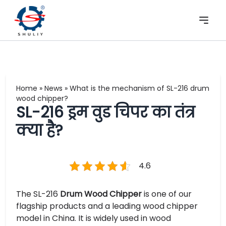
Home
»
News
»
What is the mechanism of SL-216 drum
wood chipper?
SL-216 ड्रम वुड चिपर का तंत्र
क्या है?
4.6
The SL-216
Drum Wood Chipper
is one of our
flagship products and a leading wood chipper
model in China. It is widely used in wood