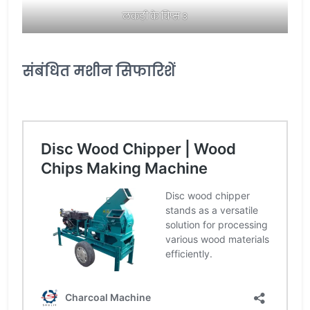
लकड़ी के चिप्स 3
संबंधित मशीन सिफारिशें