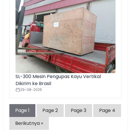
SL-300 Mesin Pengupas Kayu Vertikal
Dikirim ke Brasil
29-08-2025
Page
1
Page
2
Page
3
Page
4
Berikutnya »