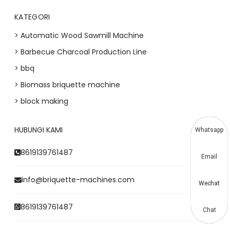
KATEGORI
> Automatic Wood Sawmill Machine
> Barbecue Charcoal Production Line
> bbq
> Biomass briquette machine
> block making
HUBUNGI KAMI
Whatsapp
8619139761487
Email
info@briquette-machines.com
Wechat
8619139761487
Chat