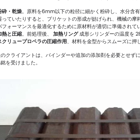
粉砕・乾燥
。原料を6mm以下の粒径に細かく粉砕し、水分含有
湿っていたりすると、ブリケットの形成が妨げられ、機械の摩
パフォーマンスを最適化するために原材料が適切に準備されて
加熱と圧縮
。前処理後、
加熱リング
成形シリンダーの温度を 28
スクリュープロペラの圧縮作用
、材料を金型からスムーズに押
社のクライアントは、バインダーや追加の添加剤を必要とせず
感銘を受けました。