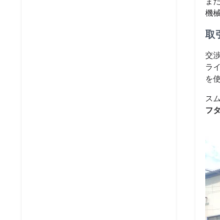
ま
機
取
交
ラ
を
ス
フ