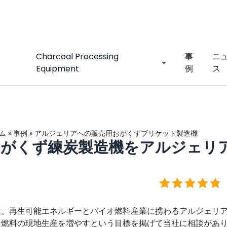
Charcoal Processing
事
ニ
Equipment
例
ス
ム
»
事例
»
アルジェリアへの販売用おがくずブリケット製造機
おがくず練炭製造機をアルジェリ
近、再生可能エネルギーとバイオ燃料産業に携わるアルジェリ
な燃料の現地生産を増やすという目標を掲げて当社に相談があ