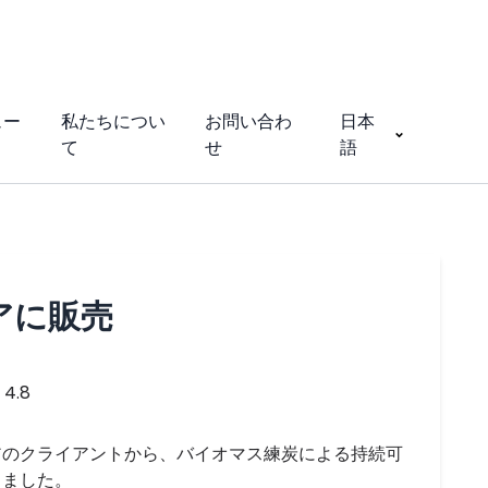
ュー
私たちについ
お問い合わ
日本
て
せ
語
アに販売
4.8
アのクライアントから、バイオマス練炭による持続可
りました。