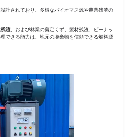
に設計されており、多様なバイオマス源や農業残渣の
業残渣
、および林業の剪定くず、製材残渣、ピーナッ
処理できる能力は、地元の廃棄物を信頼できる燃料源