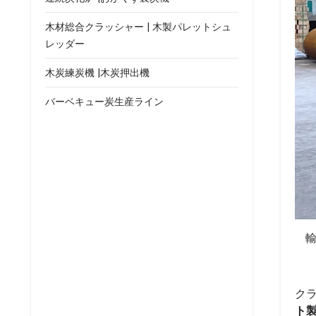
木材総合クラッシャー | 木製パレットシュ
レッダー
木炭練炭機 |木炭押出機
バーベキュー炭生産ライン
ク
ト