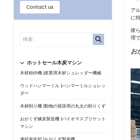
ア
に
彼
理
お
ホットセール木炭マシン
木材粉砕機 |産業用木材シュレッダー機械
ウッドハンマーミル |ハンマーミルシュレッ
ダー
木材削り機 |動物の寝床用の丸太の削りくず
おがくず練炭製造機 |バイオマスブリケット
マシン
連続炭化炉 |おがくず製炭機