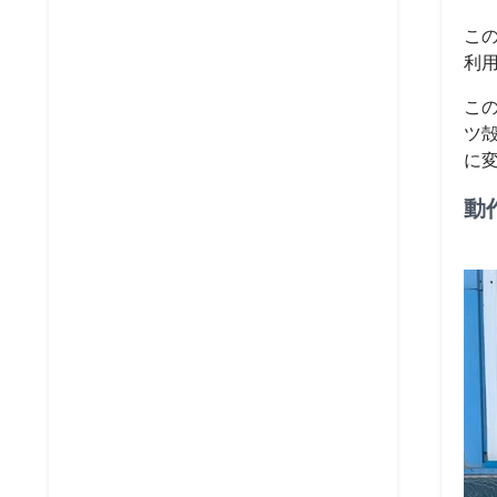
こ
利
こ
ツ
に
動