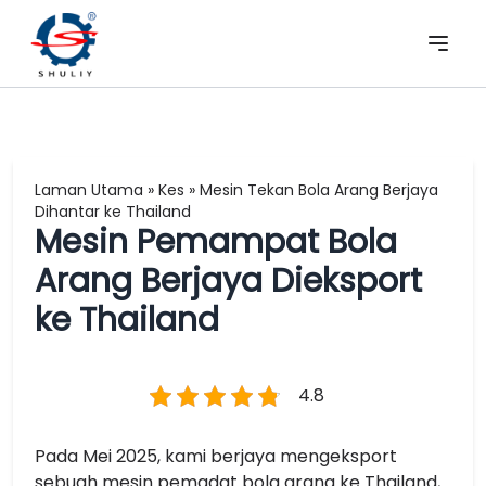
Laman Utama
»
Kes
»
Mesin Tekan Bola Arang Berjaya
Dihantar ke Thailand
Mesin Pemampat Bola
Arang Berjaya Dieksport
ke Thailand
4.8
Pada Mei 2025, kami berjaya mengeksport
sebuah mesin pemadat bola arang ke Thailand,