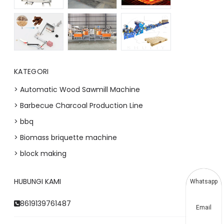
KATEGORI
> Automatic Wood Sawmill Machine
> Barbecue Charcoal Production Line
> bbq
> Biomass briquette machine
> block making
HUBUNGI KAMI
Whatsapp
8619139761487
Email