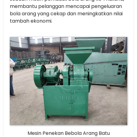
membantu pelanggan mencapai pengeluaran
bola arang yang cekap dan meningkatkan nilai
tambah ekonomi.
Mesin Penekan Bebola Arang Batu