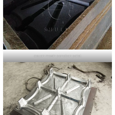
acuan mesin penekan palet