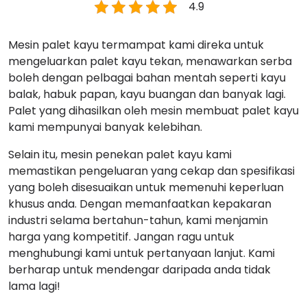
4.9
Mesin palet kayu termampat kami direka untuk
mengeluarkan palet kayu tekan, menawarkan serba
boleh dengan pelbagai bahan mentah seperti kayu
balak, habuk papan, kayu buangan dan banyak lagi.
Palet yang dihasilkan oleh mesin membuat palet kayu
kami mempunyai banyak kelebihan.
Selain itu, mesin penekan palet kayu kami
memastikan pengeluaran yang cekap dan spesifikasi
yang boleh disesuaikan untuk memenuhi keperluan
khusus anda. Dengan memanfaatkan kepakaran
industri selama bertahun-tahun, kami menjamin
harga yang kompetitif. Jangan ragu untuk
menghubungi kami untuk pertanyaan lanjut. Kami
berharap untuk mendengar daripada anda tidak
lama lagi!