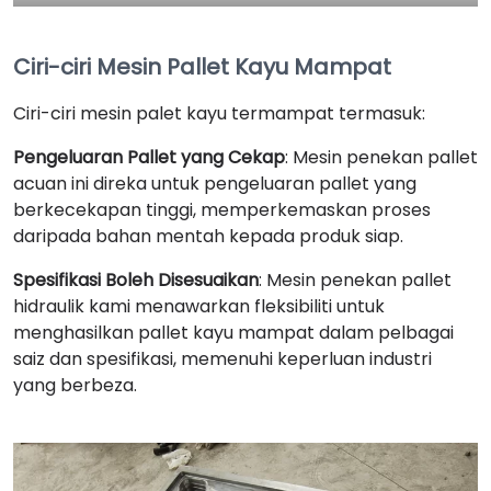
Ciri-ciri Mesin Pallet Kayu Mampat
Ciri-ciri mesin palet kayu termampat termasuk:
Pengeluaran Pallet yang Cekap
: Mesin penekan pallet
acuan ini direka untuk pengeluaran pallet yang
berkecekapan tinggi, memperkemaskan proses
daripada bahan mentah kepada produk siap.
Spesifikasi Boleh Disesuaikan
: Mesin penekan pallet
hidraulik kami menawarkan fleksibiliti untuk
menghasilkan pallet kayu mampat dalam pelbagai
saiz dan spesifikasi, memenuhi keperluan industri
yang berbeza.