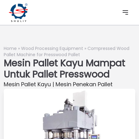
Home
»
Wood Processing Equipment
»
Compressed Wood
Pallet Machine for Presswood Pallet
Mesin Pallet Kayu Mampat
Untuk Pallet Presswood
Mesin Pallet Kayu | Mesin Penekan Pallet