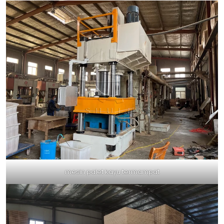
mesin palet kayu termampat