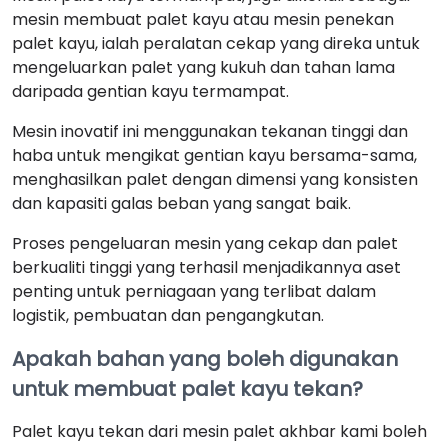
mesin membuat palet kayu atau mesin penekan
palet kayu, ialah peralatan cekap yang direka untuk
mengeluarkan palet yang kukuh dan tahan lama
daripada gentian kayu termampat.
Mesin inovatif ini menggunakan tekanan tinggi dan
haba untuk mengikat gentian kayu bersama-sama,
menghasilkan palet dengan dimensi yang konsisten
dan kapasiti galas beban yang sangat baik.
Proses pengeluaran mesin yang cekap dan palet
berkualiti tinggi yang terhasil menjadikannya aset
penting untuk perniagaan yang terlibat dalam
logistik, pembuatan dan pengangkutan.
Apakah bahan yang boleh digunakan
untuk membuat palet kayu tekan?
Palet kayu tekan dari mesin palet akhbar kami boleh