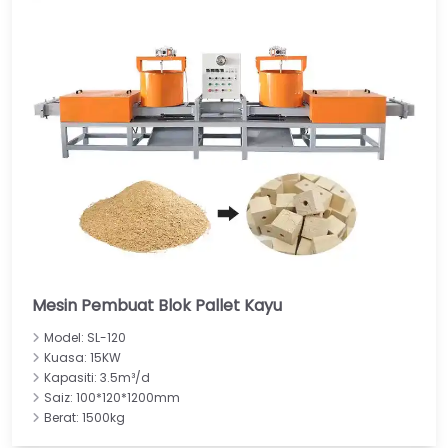
Mesin Pembuat Blok Pallet Kayu
Model: SL-120
Kuasa: 15KW
Kapasiti: 3.5m³/d
Saiz: 100*120*1200mm
Berat: 1500kg