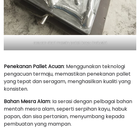
acuan dari mesin palet kayu industri
Penekanan Pallet Acuan
: Menggunakan teknologi
pengacuan termaju, memastikan penekanan pallet
yang tepat dan seragam, menghasilkan kualiti yang
konsisten.
Bahan Mesra Alam
: Ia serasi dengan pelbagai bahan
mentah mesra alam, seperti serpihan kayu, habuk
papan, dan sisa pertanian, menyumbang kepada
pembuatan yang mampan.