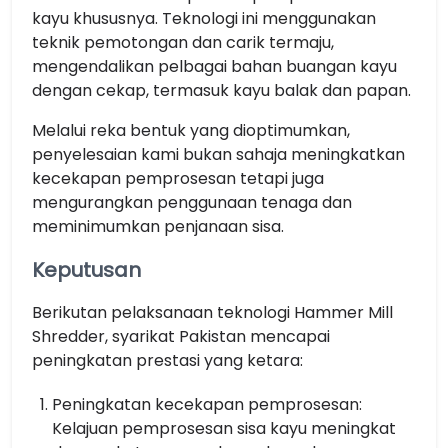
kayu khususnya. Teknologi ini menggunakan
teknik pemotongan dan carik termaju,
mengendalikan pelbagai bahan buangan kayu
dengan cekap, termasuk kayu balak dan papan.
Melalui reka bentuk yang dioptimumkan,
penyelesaian kami bukan sahaja meningkatkan
kecekapan pemprosesan tetapi juga
mengurangkan penggunaan tenaga dan
meminimumkan penjanaan sisa.
Keputusan
Berikutan pelaksanaan teknologi Hammer Mill
Shredder, syarikat Pakistan mencapai
peningkatan prestasi yang ketara:
Peningkatan kecekapan pemprosesan:
Kelajuan pemprosesan sisa kayu meningkat