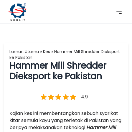
Laman Utama
»
Kes
»
Hammer Mill Shredder Dieksport
ke Pakistan
Hammer Mill Shredder
Dieksport ke Pakistan
4.9
Kajian kes ini membentangkan sebuah syarikat
kitar semula kayu yang terletak di Pakistan yang
berjaya melaksanakan teknologi
Hammer Mill