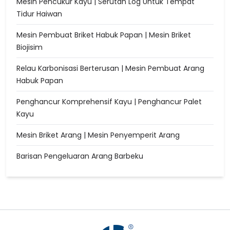
Mesin Pencukur Kayu | Serutan Log Untuk Tempat
Tidur Haiwan
Mesin Pembuat Briket Habuk Papan | Mesin Briket
Biojisim
Relau Karbonisasi Berterusan | Mesin Pembuat Arang
Habuk Papan
Penghancur Komprehensif Kayu | Penghancur Palet
Kayu
Mesin Briket Arang | Mesin Penyemperit Arang
Barisan Pengeluaran Arang Barbeku