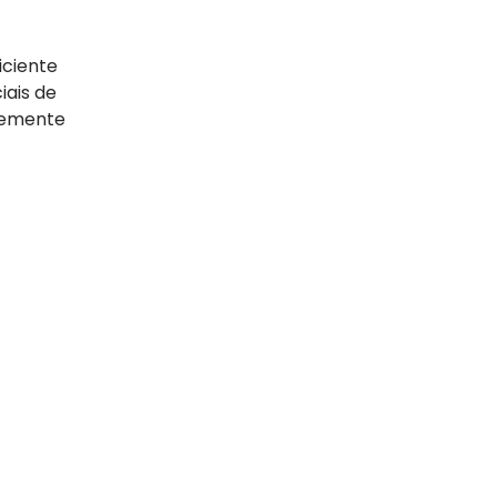
iciente
iais de
rmemente