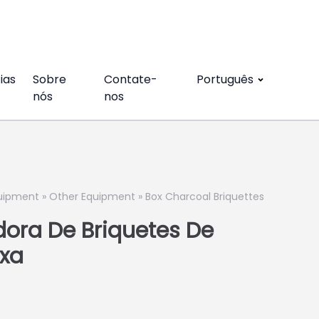
ias
Sobre
Contate-
Português
nós
nos
quipment
»
Other Equipment
»
Box Charcoal Briquettes
ora De Briquetes De
xa