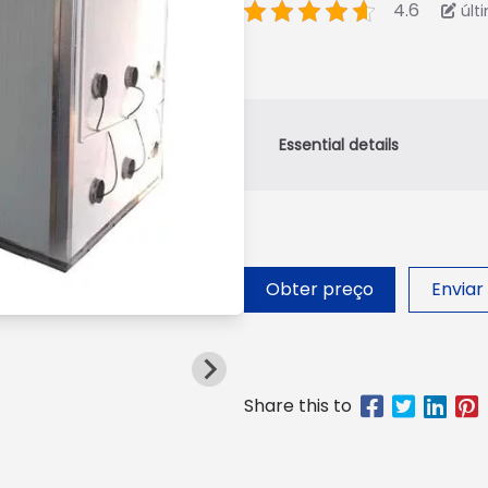
4.6
últ
Obter preço
Enviar