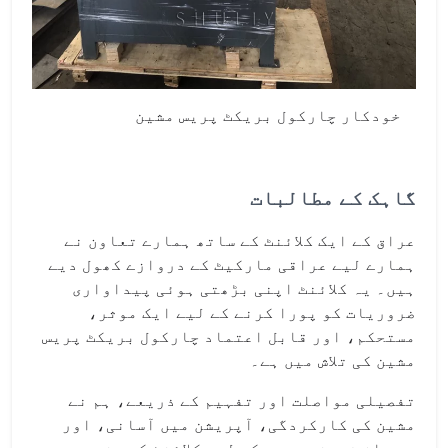
خودکار چارکول بریکٹ پریس مشین
گاہک کے مطالبات
عراق کے ایک کلائنٹ کے ساتھ ہمارے تعاون نے
ہمارے لیے عراقی مارکیٹ کے دروازے کھول دیے
ہیں۔ یہ کلائنٹ اپنی بڑھتی ہوئی پیداواری
ضروریات کو پورا کرنے کے لیے ایک موثر،
مستحکم، اور قابل اعتماد چارکول بریکٹ پریس
مشین کی تلاش میں ہے۔
تفصیلی مواصلت اور تفہیم کے ذریعے، ہم نے
مشین کی کارکردگی، آپریشن میں آسانی، اور