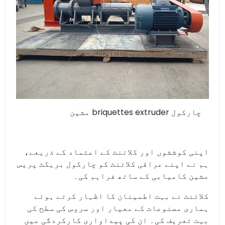
چارکول briquettes extruder مشین
اپنی کوششوں اور کلائنٹ کے اعتماد کے ذریعے،
ہم نے اپنے عراقی کلائنٹ کو چارکول بریکٹ پریس
مشین کامیابی کے ساتھ فراہم کی۔
کلائنٹ نے بہت اطمینان کا اظہار کرتے ہوئے
ہماری مصنوعات کے معیار اور سروس کی سطح کی
بہت تعریف کی۔ ان کی پیداواری کارکردگی میں