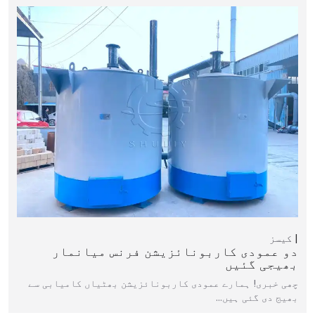
کیسز
دو عمودی کاربونائزیشن فرنس میانمار
بھیجی گئیں
چھی خبری! ہمارے عمودی کاربونائزیشن بھٹیاں کامیابی سے
بھیج دی گئی ہیں…