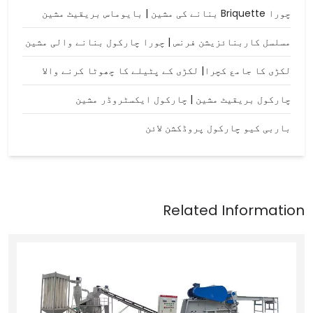
چورا Briquette بنانے کی مشین | بایوماس بریقیٹ مشین
مسلسل کاربنائزیشن فرنس | چورا چارکول بنانے والی مشین
لکڑی کا جامع کچرا| لکڑی کے پٹیلے کا چھوٹا کرنے والا
چارکول بریقیٹ مشین | چارکول ایکسٹروڈر مشین
باربی کیو چارکول پروڈکشن لائن