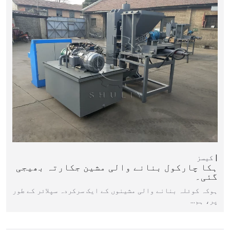
کیسز
ہکا چارکول بنانے والی مشین جکارتہ بھیجی
گئی۔
ہوکہ کوئلہ بنانے والی مشینوں کے ایک سرکردہ سپلائر کے طور
پر، ہم…