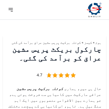
ہوم
»
کیسز
»
کوئلہ برکیٹ پریس مشین عراق برآمد کی گئی
چارکول بریکٹ پریس مشین
عراق کو برآمد کی گئی۔
4.7
حال ہی میں، ہماری
کوئلہ برکیٹ پریس مشین
عراقی مارکیٹ میں کامیابی سے فروخت ہوئی ہے،
جو ہمارے بین الاقوامی منصوبوں میں ایک اہم
سنگ میل ہے۔ تاہم، اس کامیابی کے پیچھے مختلف