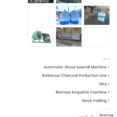
زمرہ
> Automatic Wood Sawmill Machine
> Barbecue Charcoal Production Line
> bbq
> Biomass briquette machine
> block making
ہم سے رابطہ کریں۔
Whatsapp