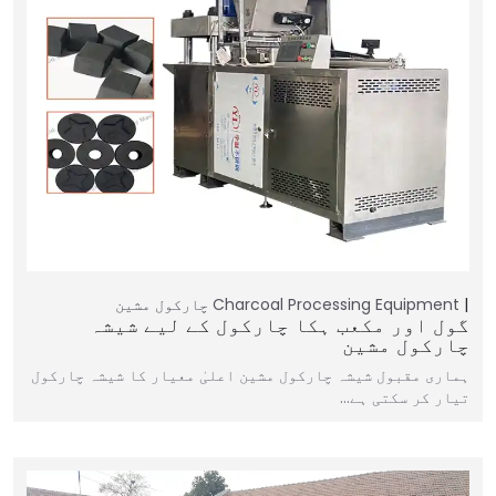
Charcoal Processing Equipment
چارکول مشین
گول اور مکعب ہکا چارکول کے لیے شیشہ
چارکول مشین
ہماری مقبول شیشہ چارکول مشین اعلیٰ معیار کا شیشہ چارکول
تیار کر سکتی ہے…