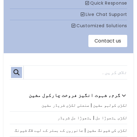
گرم، شہوت انگیز فروخت چارکول مشین
لکڑی کولہو مشین | صنعتی لکڑی شریڈر مشین
لکڑی ہتھوڑا مل | ہتھوڑا مل شریڈر
لکڑی کی شیونگ مشین | جانوروں کے بستر کے لیے لاگ شیونگ