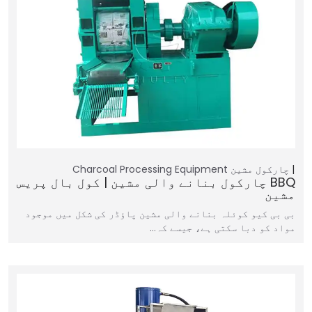
چارکول مشین
Charcoal Processing Equipment
BBQ چارکول بنانے والی مشین | کول بال پریس
مشین
بی بی کیو کوئلہ بنانے والی مشین پاؤڈر کی شکل میں موجود
مواد کو دبا سکتی ہے، جیسے کہ…