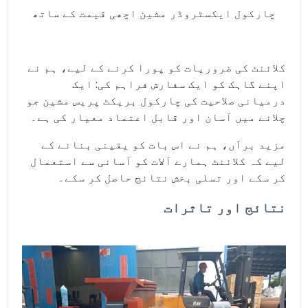
چارکول ایکسٹروڈر مشین اچھی قیمت کے ساتھ
کلائنٹ کی ضروریات کو پورا کرنے کے لیے، ہم نے
اپنے گاہک کو ایک سفارش فراہم کی: ایک
درمیانی صلاحیت کی چارکول بریکٹ پریس مشین جو
چلانے میں آسان اور قابل اعتماد معیار کی ہے۔
مزید برآں، ہم نے اس بات کو یقینی بنانے کے
لیے کہ کلائنٹ ہمارے آلات کو آسانی سے استعمال
کر سکے اور تسلی بخش نتائج حاصل کر سکے۔
نتائج اور تاثرات