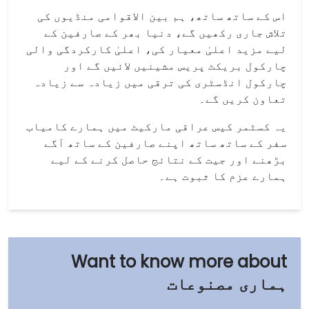
اس کے ساتھ ساتھ، ہم بین الاقوامی منڈیوں کی
تلاش جاری رکھیں گے، دنیا بھر کے صارفین کے
لیے مزید اعلیٰ معیار کی، اعلیٰ کارکردگی والی
چارکول بریکٹ پریس مشینیں لائیں گے اور
چارکول انڈسٹری کی ترقی میں زیادہ سے زیادہ
تعاون کریں گے۔
یہ کسٹمر کیس عراقی مارکیٹ میں ہمارے کامیاب
سفر کے ساتھ ساتھ اپنے صارفین کے ساتھ آگے
بڑھنے اور جیت کے نتائج حاصل کرنے کے لیے
ہمارے عزم کا ثبوت ہے۔
ہماری مصنوعات