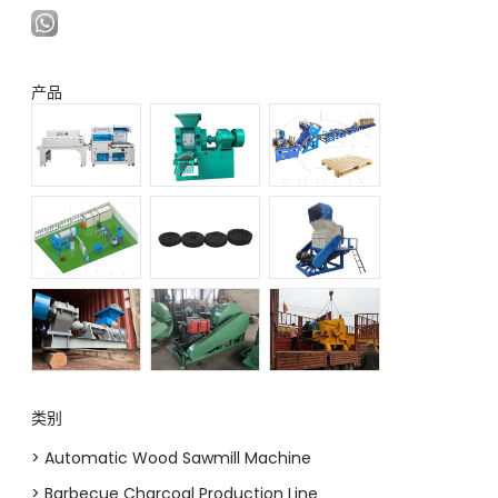
产品
类别
> Automatic Wood Sawmill Machine
> Barbecue Charcoal Production Line