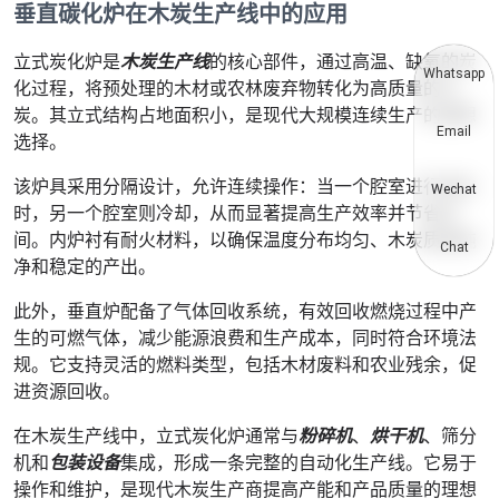
垂直碳化炉在木炭生产线中的应用
立式炭化炉是
木炭生产线
的核心部件，通过高温、缺氧的炭
Whatsapp
化过程，将预处理的木材或农林废弃物转化为高质量的木
炭。其立式结构占地面积小，是现代大规模连续生产的理想
Email
选择。
该炉具采用分隔设计，允许连续操作：当一个腔室进行碳化
Wechat
时，另一个腔室则冷却，从而显著提高生产效率并节省时
间。内炉衬有耐火材料，以确保温度分布均匀、木炭质量纯
Chat
净和稳定的产出。
此外，垂直炉配备了气体回收系统，有效回收燃烧过程中产
生的可燃气体，减少能源浪费和生产成本，同时符合环境法
规。它支持灵活的燃料类型，包括木材废料和农业残余，促
进资源回收。
在木炭生产线中，立式炭化炉通常与
粉碎机
、
烘干机
、筛分
机和
包装设备
集成，形成一条完整的自动化生产线。它易于
操作和维护，是现代木炭生产商提高产能和产品质量的理想