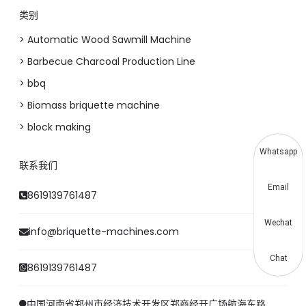
类别
> Automatic Wood Sawmill Machine
> Barbecue Charcoal Production Line
> bbq
> Biomass briquette machine
> block making
Whatsapp
联系我们
Email
8619139761487
Wechat
info@briquette-machines.com
Chat
8619139761487
中国河南省郑州市经济技术开发区郑商经开广场航海东路