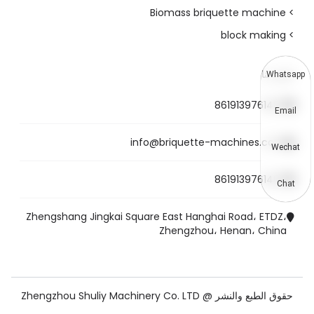
> Biomass briquette machine
> block making
اتصل بنا
Whatsapp
8619139761487
Email
info@briquette-machines.com
Wechat
8619139761487
Chat
Zhengshang Jingkai Square East Hanghai Road، ETDZ،
Zhengzhou، Henan، China
حقوق الطبع والنشر @ Zhengzhou Shuliy Machinery Co. LTD