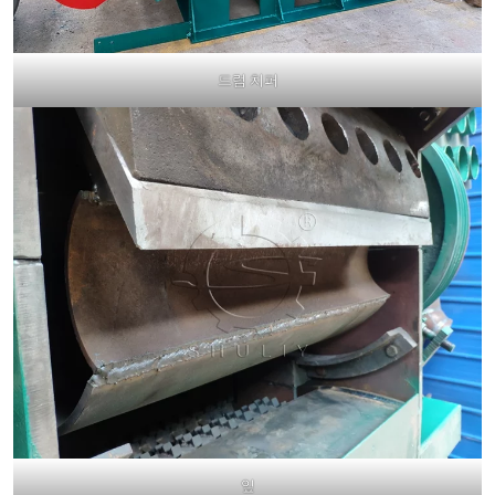
드럼 치퍼
잎