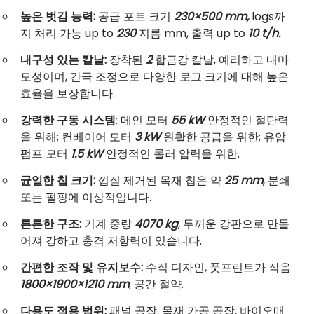
높은 벗김 능력:
공급 포트 크기
230×500 mm,
logs까
지 처리 가능 up to
230
지름 mm, 출력 up to
10 t/h.
내구성 있는 칼날:
장착된
2
합금강 칼날, 예리하고 내마
모성이며, 간극 조정으로 다양한 로그 크기에 대해 높은
효율을 보장합니다.
강력한 구동 시스템
: 메인 모터
55 kW
안정적인 절단력
을 위해; 컨베이어 모터
3 kW
원활한 공급을 위한; 유압
펌프 모터
1.5 kW
안정적인 롤러 압력을 위한.
균일한 칩 크기:
껍질 제거된 목재 칩은 약
25 mm
, 분쇄
또는 펄핑에 이상적입니다.
튼튼한 구조:
기계 중량
4070 kg
, 두꺼운 강판으로 만들
어져 강하고 충격 저항력이 있습니다.
간편한 조작 및 유지보수:
수직 디자인, 풋프린트가 작음
1800×1900×1210 mm
, 공간 절약.
다용도 적용 범위:
패널 공장, 목재 가공 공장, 바이오매