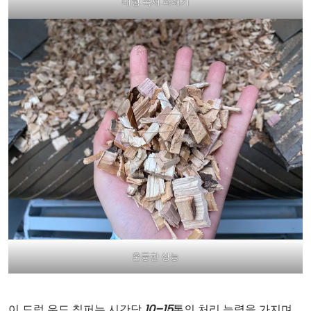
대형 목재 파쇄기
훌륭한 성능
이 드럼 우드 칩퍼는 시간당
10–15
톤의 처리 능력을 가지며