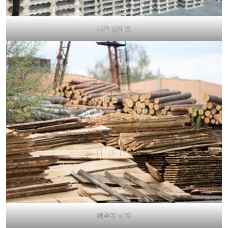
나무 팔레트
폐목재 판자