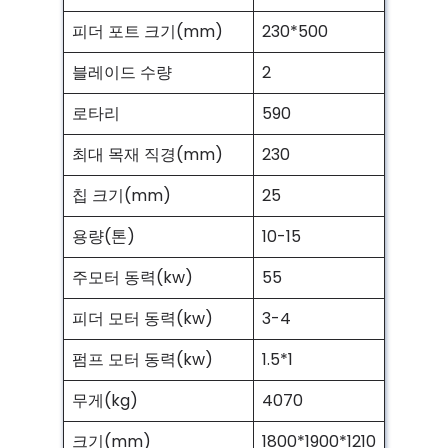
피더 포트 크기(mm)
230*500
블레이드 수량
2
로타리
590
최대 목재 직경(mm)
230
칩 크기(mm)
25
용량(톤)
10-15
주모터 동력(kw)
55
피더 모터 동력(kw)
3-4
펌프 모터 동력(kw)
1.5*1
무게(kg)
4070
크기(mm)
1800*1900*1210