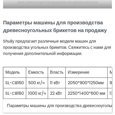
цена машины для экструдирования древесного угля
Параметры машины для производства
древесноугольных брикетов на продажу
Shuliy предлагает различные модели машин для
производства угольных брикетов. Свяжитесь с нами для
получения дополнительной информации.
Модель
Емкость
Власть
Измерение
Ма
SL-CB160
500 кг/ч
11 кВт
2050*900*1250мм
90
SL-CB180
1000 кг/ч
22 кВт
2250*1400*600 мм
13
Параметры машины для производства древесноугольны