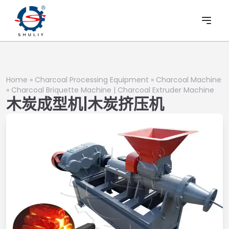
Home
»
Charcoal Processing Equipment
»
Charcoal Machine
»
Charcoal Briquette Machine | Charcoal Extruder Machine
木炭成型机|木炭挤压机