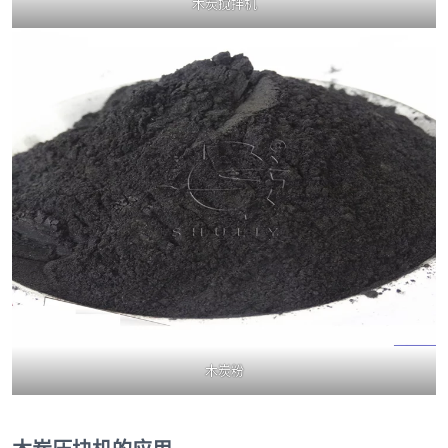
木炭搅拌机
木炭粉