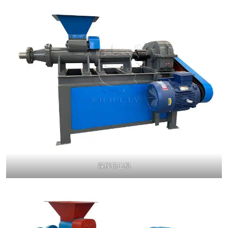
煤棒挤出机