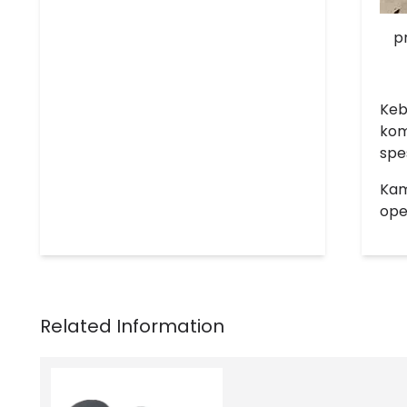
p
Keb
kom
spes
Kam
ope