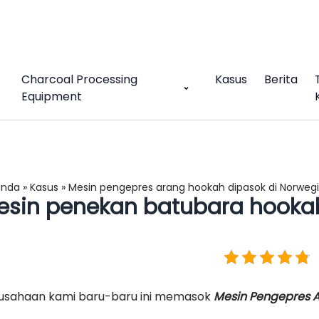
Charcoal Processing
Kasus
Berita
Equipment
anda
»
Kasus
»
Mesin pengepres arang hookah dipasok di Norweg
esin penekan batubara hookah
usahaan kami baru-baru ini memasok
Mesin Pengepres A