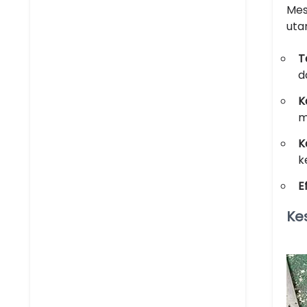
Mes
uta
T
d
K
m
K
k
E
Ke