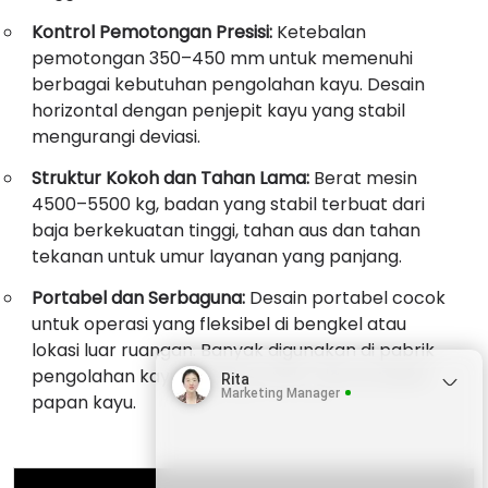
Kontrol Pemotongan Presisi:
Ketebalan
pemotongan 350–450 mm untuk memenuhi
berbagai kebutuhan pengolahan kayu. Desain
horizontal dengan penjepit kayu yang stabil
mengurangi deviasi.
Struktur Kokoh dan Tahan Lama:
Berat mesin
4500–5500 kg, badan yang stabil terbuat dari
baja berkekuatan tinggi, tahan aus dan tahan
tekanan untuk umur layanan yang panjang.
Portabel dan Serbaguna:
Desain portabel cocok
untuk operasi yang fleksibel di bengkel atau
lokasi luar ruangan. Banyak digunakan di pabrik
pengolahan kayu, pabrik furnitur, dan produksi
Rita
Marketing Manager
papan kayu.