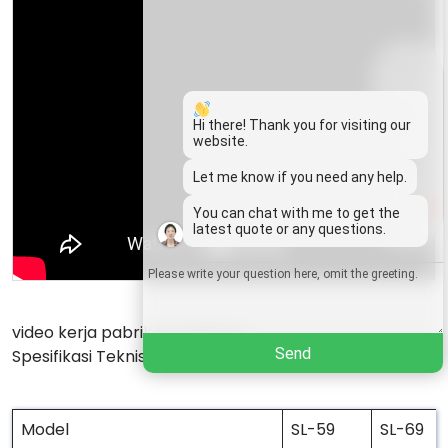
Whatsapp
Email
Hi there! Thank you for visiting our
website.
Wechat
Let me know if you need any help.
1
You can chat with me to get the
Chat
latest quote or any questions.
video kerja pabrik gergaji kayu
Send
Spesifikasi Teknis
Model
SL-59
SL-69