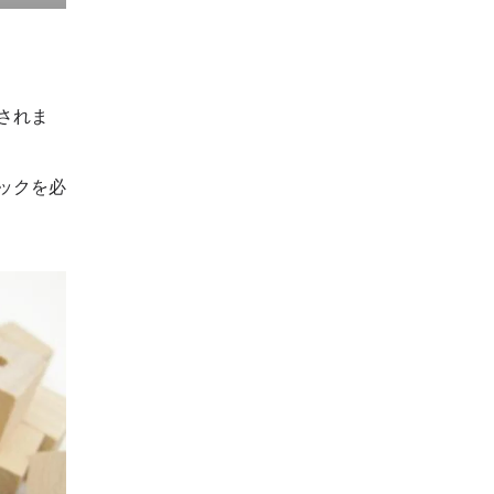
されま
ックを必