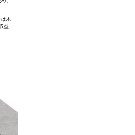
ため、
ンは木
収益