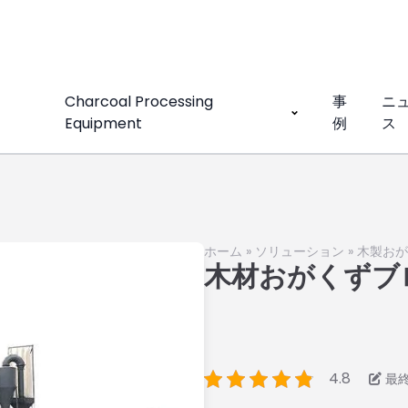
Charcoal Processing
事
ニ
Equipment
例
ス
ホーム
»
ソリューション
»
木製おが
木材おがくずブ
4.8
最終