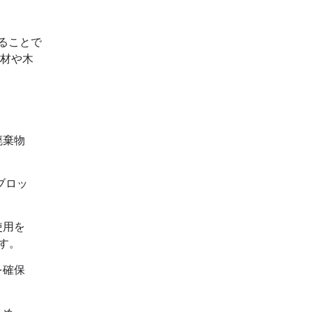
ることで
木材や木
廃棄物
ブロッ
使用を
す。
を確保