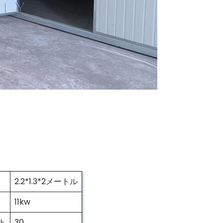
2.2*1.3*2メートル
11kw
ト
30