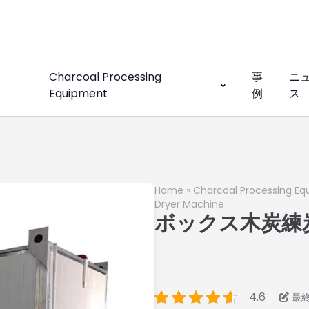
Charcoal Processing
事
ニ
Equipment
例
ス
Home
»
Charcoal Processing E
Dryer Machine
ボックス木炭練
4.6
最終