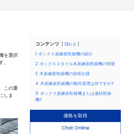
コンテンツ
隠れる
1
ボックス炭練炭乾燥機の紹介
機を選択
す。
2
ボックススタイル木炭練炭乾燥機の特徴
3
木炭練炭乾燥機の技術仕様
4
木炭練炭乾燥機の動作原理は何ですか?
。この重
5
ボックス炭練炭乾燥機または連続乾燥
にしま
機?
価格を取得
Chat Online