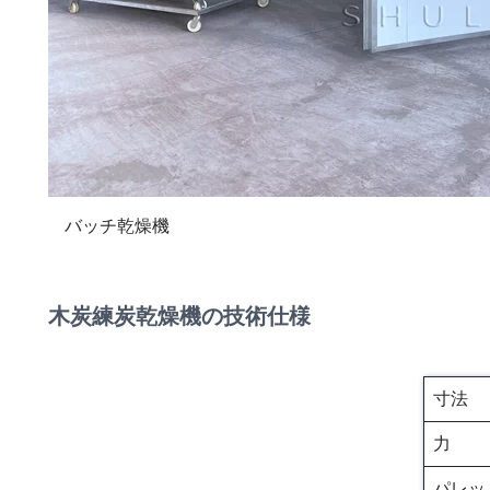
バッチ乾燥機
木炭練炭乾燥機の技術仕様
寸法
力
パレッ