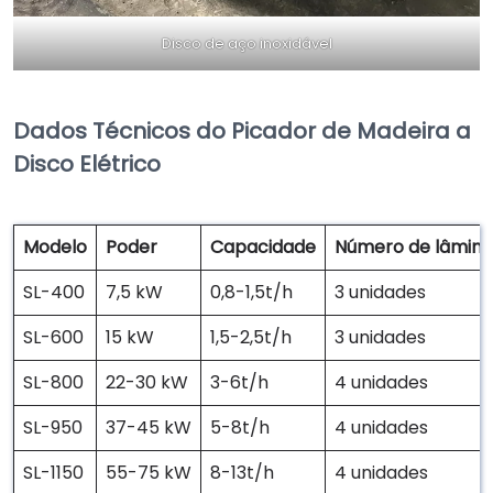
Disco de aço inoxidável
Dados Técnicos do Picador de Madeira a
Disco Elétrico
Modelo
Poder
Capacidade
Número de lâmina
SL-400
7,5 kW
0,8-1,5t/h
3 unidades
SL-600
15 kW
1,5-2,5t/h
3 unidades
SL-800
22-30 kW
3-6t/h
4 unidades
SL-950
37-45 kW
5-8t/h
4 unidades
SL-1150
55-75 kW
8-13t/h
4 unidades