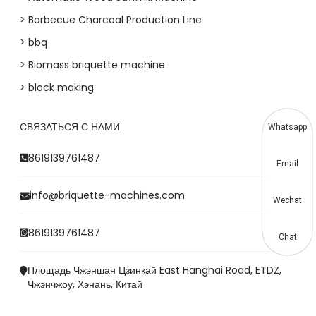
> Barbecue Charcoal Production Line
> bbq
> Biomass briquette machine
> block making
СВЯЗАТЬСЯ С НАМИ
Whatsapp
8619139761487
Email
info@briquette-machines.com
Wechat
8619139761487
Chat
Площадь Чжэншан Цзинкай East Hanghai Road, ETDZ,
Чжэнчжоу, Хэнань, Китай