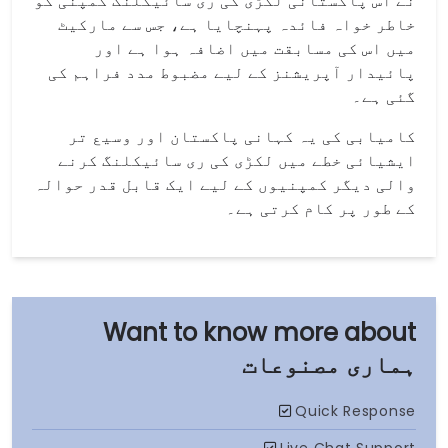
نے اس پاکستانی لکڑی کی ری سائیکلنگ کمپنی کو
خاطر خواہ فائدہ پہنچایا ہے، جس سے مارکیٹ
میں اس کی مسابقت میں اضافہ ہوا ہے اور
پائیدار آپریشنز کے لیے مضبوط مدد فراہم کی
گئی ہے۔
کامیابی کی یہ کہانی پاکستان اور وسیع تر
ایشیائی خطے میں لکڑی کی ری سائیکلنگ کرنے
والی دیگر کمپنیوں کے لیے ایک قابل قدر حوالہ
کے طور پر کام کرتی ہے۔
ہماری مصنوعات