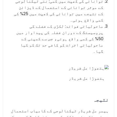
توانائی کی کھپت میں کمی: نئی ٹیکنالوجی
کے موثر توانائی کے استعمال کے ڈیزائن
کے نتیجے میں توانائی کی کھپت میں 25% کی
کمی واقع ہوئی۔
ماحولیاتی فوائد: لکڑی کے فضلے کی
پروسیسنگ کے دوران فضلہ کی پیداوار میں
50% کی کمی واقع ہوئی، جس سے کمپنی کے
ماحولیاتی اثرات کو کافی حد تک کم کیا
گیا۔
ہتھوڑا مل شریڈر
نتیجہ
ہیمر مل شریڈر ٹیکنالوجی کے کامیاب استعمال