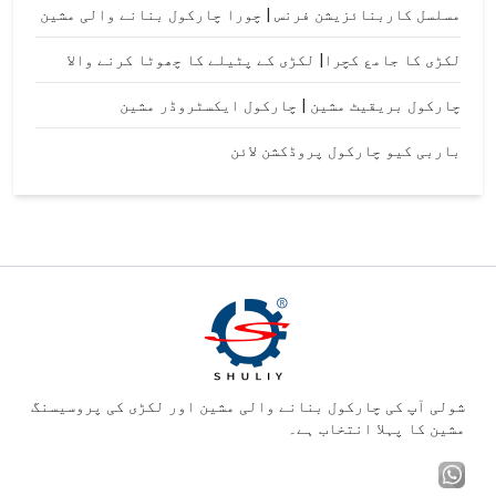
مسلسل کاربنائزیشن فرنس | چورا چارکول بنانے والی مشین
لکڑی کا جامع کچرا| لکڑی کے پٹیلے کا چھوٹا کرنے والا
چارکول بریقیٹ مشین | چارکول ایکسٹروڈر مشین
باربی کیو چارکول پروڈکشن لائن
شولی آپ کی چارکول بنانے والی مشین اور لکڑی کی پروسیسنگ
مشین کا پہلا انتخاب ہے۔