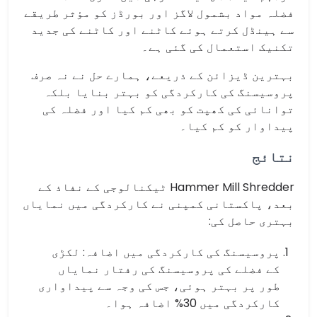
فضلہ مواد بشمول لاگز اور بورڈز کو مؤثر طریقے
سے ہینڈل کرتے ہوئے کاٹنے اور کاٹنے کی جدید
تکنیک استعمال کی گئی ہے۔
بہترین ڈیزائن کے ذریعے، ہمارے حل نے نہ صرف
پروسیسنگ کی کارکردگی کو بہتر بنایا بلکہ
توانائی کی کھپت کو بھی کم کیا اور فضلہ کی
پیداوار کو کم کیا۔
نتائج
Hammer Mill Shredder ٹیکنالوجی کے نفاذ کے
بعد، پاکستانی کمپنی نے کارکردگی میں نمایاں
بہتری حاصل کی:
پروسیسنگ کی کارکردگی میں اضافہ: لکڑی
کے فضلے کی پروسیسنگ کی رفتار نمایاں
طور پر بہتر ہوئی، جس کی وجہ سے پیداواری
کارکردگی میں 30% اضافہ ہوا۔