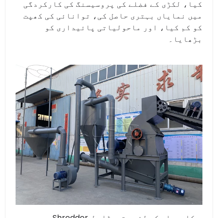
کیا، لکڑی کے فضلے کی پروسیسنگ کی کارکردگی
میں نمایاں بہتری حاصل کی، توانائی کی کھپت
کو کم کیا، اور ماحولیاتی پائیداری کو
بڑھایا۔
کاروبار کے لئے ہتھوڑا مل Shredder