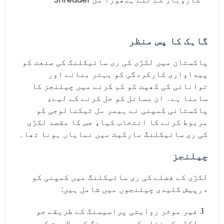
گاہک کا پس منظر
پاکستان میں لکڑی کی ری سائیکلنگ کی صنعت کو
پیداواری کارکردگی کو بہتر بنانے اور
توانائی کی کھپت کو کم کرنے میں چیلنجز کا
سامنا ہے۔ ان مسائل کو حل کرنے کے لیے،
پاکستانی کمپنی نے ہیمر مل ٹیکنالوجی کو
مربوط کرنے کا انتخاب کیا، جس کا مقصد لکڑی
کی ری سائیکلنگ مارکیٹ میں نمایاں ہونا تھا۔
چیلنجز
لکڑی کے فضلے کی ری سائیکلنگ میں کمپنی کو
درپیش کلیدی چیلنجوں میں شامل ہیں:
غیر موثر روایتی پراسیسنگ کے طریقے جو
لکڑی کے فضلے کی پروسیسنگ کی صلاحیت کو