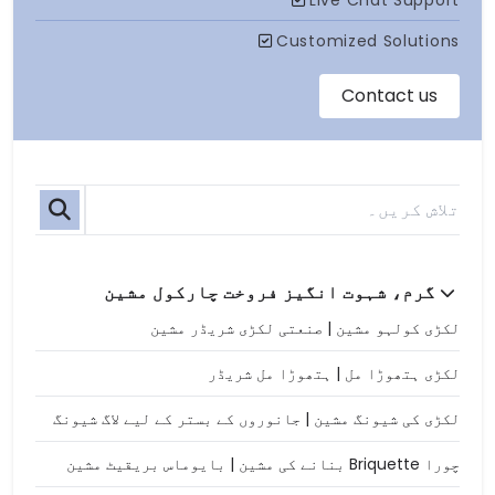
گرم، شہوت انگیز فروخت چارکول مشین
لکڑی کولہو مشین | صنعتی لکڑی شریڈر مشین
لکڑی ہتھوڑا مل | ہتھوڑا مل شریڈر
لکڑی کی شیونگ مشین | جانوروں کے بستر کے لیے لاگ شیونگ
چورا Briquette بنانے کی مشین | بایوماس بریقیٹ مشین