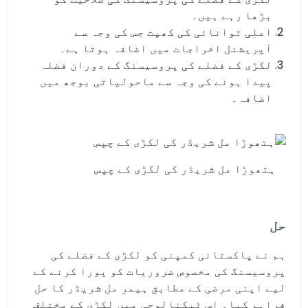
بڑھا رہے ہیں۔
اعلی توانائی کی کھپت جس کی وجہ سے
آپریشنل اخراجات میں اضافہ ہوتا ہے۔
لکڑی کے فضلے کی پروسیسنگ کے دوران فضلہ
پیدا ہونے کی وجہ سے ماحولیاتی بوجھ میں
اضافہ۔
ہتھوڑا مل شریڈر کی لکڑی کے چپس
حل
ہم نے پاکستانی کمپنی کو لکڑی کے فضلے کی
پروسیسنگ کی مخصوص ضروریات کو پورا کرنے کے
لیے اپنی مرضی کے مطابق ہیمر مل شریڈر کا حل
فراہم کیا۔ اس ٹیکنالوجی میں لکڑی کے مختلف