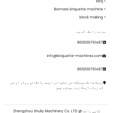
> bbq
> Biomass briquette machine
> block making
ہم سے رابطہ کریں۔
8619139761487
info@briquette-machines.com
8619139761487
ژینگ شانگ جینگکائی اسکوائر ایسٹ ہانگائی روڈ، ای ٹی
ڈی زیڈ، ژینگ زو، ہینن، چین
کاپی رائٹ @ Zhengzhou Shuliy Machinery Co. LTD