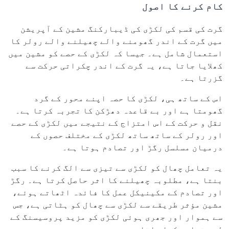
کام کرنے کا اصول
گرت کی قسم کی لکڑی کی ڈیبارکنگ مشین کے آپریشن
میں گرت کے اندر گھومنے والے چھیلنے والے رولر کا
استعمال شامل ہے۔ جیسا کہ لکڑی کے حصے کو مشین میں
کھلایا جاتا ہے، یہ گرت کے اندر چکراتی حرکت سے
گزرتا ہے۔
اس کے ساتھ ہی، لکڑی کا حصہ اپنے محور کے گرد
گھومتا ہے اور بے قاعدہ دھڑکن کا تجربہ کرتا ہے۔
نقل و حرکت کے اس امتزاج کے نتیجے میں لکڑی کے حصے
اور رولر کے ساتھ ساتھ لکڑی کے مختلف حصوں کے
درمیان مسلسل رگڑ اور تصادم ہوتا ہے۔
یہ تعامل چھال کو لکڑی سے تیزی سے الگ کرنے کا سبب
بنتا ہے، مطلوبہ چھیلنے کا اثر حاصل کرتا ہے۔ رگڑ
اور تصادم کے مکینیکل عمل کا فائدہ اٹھاتے ہوئے،
مشین مؤثر طریقے سے لکڑی سے چھال کو ہٹاتی ہے، جس
سے ہموار اور جھری ہوئی لکڑی کو مزید پروسیسنگ کے