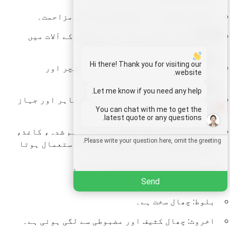
اولن: دلکش دانہ، مضبوط موڑنے کی مزاحمت۔
Whatsapp
میپل: اعلیٰ سختی، فرش اور موسیقی کے آلات میں
استعمال ہوتا ہے۔
Email
Hi there! Thank you for visiting our
اخروٹ: گہرا رنگ، عام طور پر فرنیچر اور
website.
دستکاری میں استعمال ہوتا ہے۔
Wechat
Let me know if you need any help.
ٹیك: زنگ کے خلاف انتہائی مزاحم، باہر اور جہاز
1
You can chat with me to get the
سازی میں استعمال ہوتا ہے۔
Chat
latest quote or any questions.
یورکالیپٹس: وسیع پیمانے پر تقسیم شدہ، کاغذ،
لکڑی کی چپس، اور فرنیچر کے لیے استعمال ہوتا
ہے۔
Hard-to-debark tree species
Send
بلوط: چھال سخت ہے۔
اخروٹ: چھال کثیف اور مضبوطی سے لگی ہوئی ہے۔