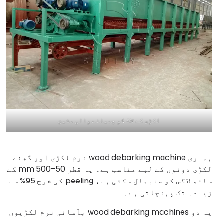
لکڑی کے لاگ کو چھیلنے والی مشین
ہماری wood debarking machine نرم لکڑی اور گھنے
لکڑی دونوں کے لیے مناسب ہے۔ یہ قطر 50–500 mm کے
ساتھ لاگس کو سنبھال سکتی ہے، peeling کی شرح 95% سے
زیادہ تک پہنچاتی ہے۔
یہ دو wood debarking machines بآسانی نرم لکڑیوں