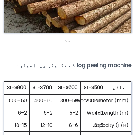
لاگ
log peeling machine کے تکنیکی پیرامیٹرز
ماڈل
SL-S500
SL-S600
SL-S700
SL-S800
50–500
50–400
50–300
Wood Diameter (mm)
50–200
2–6
2–5
2–5
Wood Length (m)
2–4
15–18
10–12
6–8
Capacity (T/H)
5–6