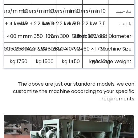
صلاحیت
10 meters/min
10 meters/min
10 meters/min
10 meters/min
طاقت
7.5 kW + 2.2 kW
7.5 kW + 2.2 kW
11 kW + 2.2 kW
15 kW + 4 kW
ax. 400 mm
100–350 mm
100–300 mm
Suitable Wood Diameter
50–250 mm
2500 × 1400 × 2000 mm
2460 × 1420 × 1500 mm
1790 × 2320 × 1250 mm
1730 × 2460 × 1410 mm
Machine Size
1750 kg
1500 kg
1450 kg
Package Weight
1410 kg
The above are just our standard models; we can
customize the machine according to your specific
requirements.