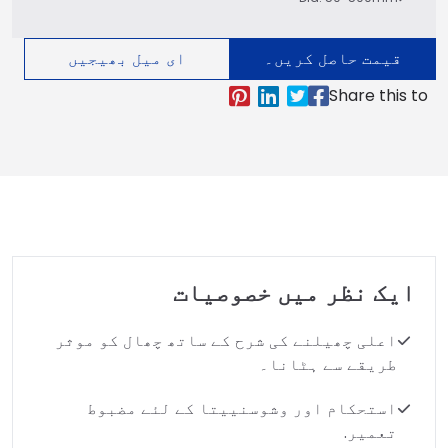
قیمت حاصل کریں۔
ای میل بھیجیں
ایک نظر میں خصوصیات
اعلی چھیلنے کی شرح کے ساتھ چھال کو موثر
طریقے سے ہٹانا۔
استحکام اور وشوسنییتا کے لئے مضبوط
تعمیر.