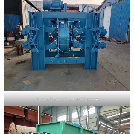
عمودی لکڑی کو ہٹانے والی مشین