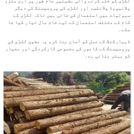
لکڑی کو ختم کرنے والی مشینیں عام طور پر آری ملز،
پلائیووڈ پلانٹس، اور لکڑی کی پروسیسنگ کی دیگر
سہولیات میں استعمال کی جاتی ہیں تاکہ لکڑی کے
کام کے مختلف استعمال کے لیے خام مال تیار کیا جا
سکے۔
ڈیبارکنگ کے عمل کو آسان بنا کر، یہ مشین لکڑی کی
پروسیسنگ کے کاموں کی مجموعی کارکردگی اور معیار
کو بہتر بناتی ہے۔