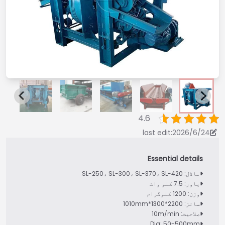
4.6
last edit:2026/6/24
ماڈل: SL-250، SL-300، SL-370، SL-420
پاور: 7.5 کلو واٹ
وزن: 1200 کلوگرام
سائز: 2200*1300*1010mm
صلاحیت: 10m/min
Dia: 50-500mm