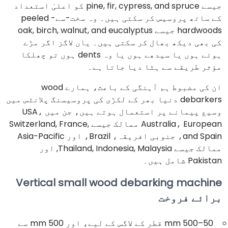
جیسے pine, fir, cypress, and spruce کو اعلیٰ استعداد
کے ساتھ پروسیس کر سکتی ہیں۔ وہ سخت-سے- peeled
hardwoods جیسے oak, birch, walnut, and eucalyptus
کی بھی دیکھ بھال کر سکتی ہیں۔ یاں لاگز اگر مڑے
ہوئے ہوں یا سیدھے ہوں یا وہ dents ہوں تو چھلکا
مؤثر طریقے سے ہٹا دیا جاتا ہے۔
ان کی مضبوط ہم آہنگی کے باعث، ہمارے wood
debarkers دنیا بھر کے لکڑی کی پروسیسنگ پلانٹس میں
وسیع پیمانے پر استعمال ہوتے ہیں، جن میں USA،
Australia، European ممالک جیسے Switzerland, France,
and Spain، جنوبی افریقہ، Brazil، اور Asia-Pacific
ممالک جیسے Thailand, Indonesia, Malaysia, اور
Pakistan شامل ہیں۔
Vertical small wood debarking machine
برائے فروخت
50–500 mm قطر کے لاگس کے لیے، اور 500 mm سے