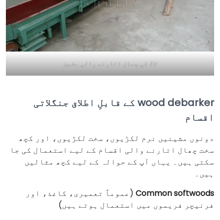
لاگ کی چھال اتارنے والی مشین
wood debarker کے قابلِ اطلاق جنگلاتی
اقسام
دونوں مشینیں نرم لکڑیوں، سخت لکڑیوں، اور کچھ
سخت چھال اتارنے والی اقسام کے لیے استعمال کی جا
سکتی ہیں۔ یہاں آپ کے حوالہ کے لیے کچھ مثالیں
ہیں۔
Common softwoods
(عموماً تعمیری، کاغذ، اور
فرنیچر فریموں میں استعمال ہوتے ہیں)