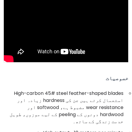
خصوصیات
High-carbon 45# steel feather-shaped blades
استعمال کرتے ہیں جن کی hardness زیادہ اور
wear resistance مضبوط ہے، softwood اور
hardwood دونوں کے peeling کے لیے موزوں، طویل
خدمت زندگی کے ساتھ۔