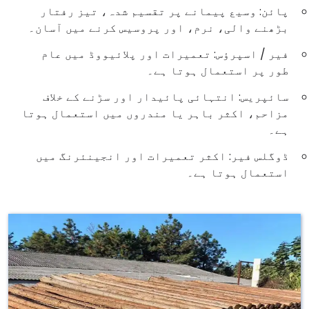
پائن: وسیع پیمانے پر تقسیم شدہ، تیز رفتار
بڑھنے والی، نرم، اور پروسیس کرنے میں آسان۔
فیر / اسپرؤس: تعمیرات اور پلائیووڈ میں عام
طور پر استعمال ہوتا ہے۔
سائپریس: انتہائی پائیدار اور سڑنے کے خلاف
مزاحم، اکثر باہر یا مندروں میں استعمال ہوتا
ہے۔
ڈوگلس فیر: اکثر تعمیرات اور انجینئرنگ میں
استعمال ہوتا ہے۔