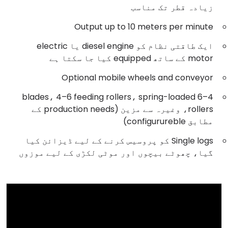
زیادہ قطر تک مناسب
Output up to 10 meters per minute
ایک طاقتی نظام کو diesel engine یا electric
motor کے ساتھ equipped کیا جا سکتا ہے
Optional mobile wheels and conveyor
4–6 blades، 4–6 feeding rollers، spring-loaded
rollers، وغیرہ سے مزین (production needs کے
مطابق configurureble)
Single logs کو پروسیس کرنے کے لیے ڈیزائن کیا
گیا، چھوٹے بیچوں اور موٹی لکڑی کے لیے موزوں