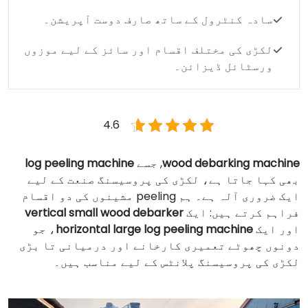
سادہ کنٹرول کے ساتھ صارف دوست آپریشن۔
لکڑی کی مختلف اقسام اور سائز کے لیے موزوں
ورسٹائل ڈیزائن۔
4.6
wood debarking machine
, جسے
log peeling machine
بھی کہا جاتا ہے، لکڑی کی پروسیسنگ صنعت کے لیے
ایک ضروری آلہ ہے۔ ہم peeling مشینوں کی دو اقسام
فراہم کرتے ہیں: ایک
vertical small wood debarker
اور ایک
horizontal large log peeling machine
، جو
دونوں چھوٹے تعمیری کارخانے اور درمیانی تا بڑی
لکڑی کی پروسیسنگ پلانٹس کے لیے مناسب ہیں۔