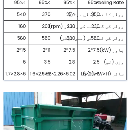
>95%
>95%
>95%
Peeling Rate
>95%
250
رولر کا قطر (ملی میٹر)
274
370
540
230
230
رولر کی گھومنے کی رفتار (rpm)
200
180
580
580
رولر کی لمبائی (ملی میٹر)
580
580
پاور (kW)
7.5*2
7.5*2
11*2
15*2
وزن (ٹی)
2.5
2.8
3.5
6
سائز (L×W×H) (م)
6×2.1×1.5
6.02×2.26×1.52
6×2.5×1.6
6×2.8×1.7