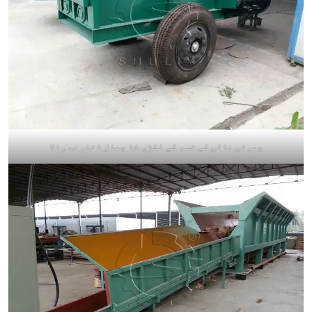
چھوٹی نالی کی قسم کی لکڑی کا چھال اتارنے والا