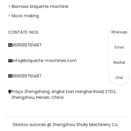
> Biomass briquette machine
> block making
CONTATE-NOS
Whatsapp
8619139761487
Email
info@briquette-machines.com
Wechat
8619139761487
Chat
Praça Zhengshang Jingkai East Hanghai Road, ETDZ,
Zhengzhou, Henan, China
Direitos autorais @ Zhengzhou Shuliy Machinery Co.