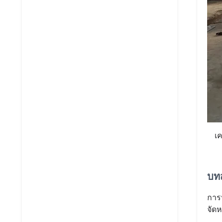
เค
บท
การ
จัดห