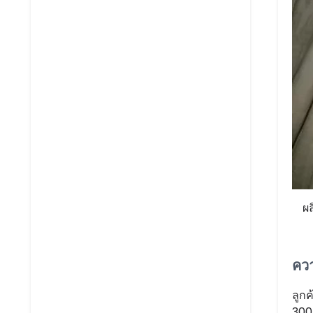
ผ
ควา
ลูก
300