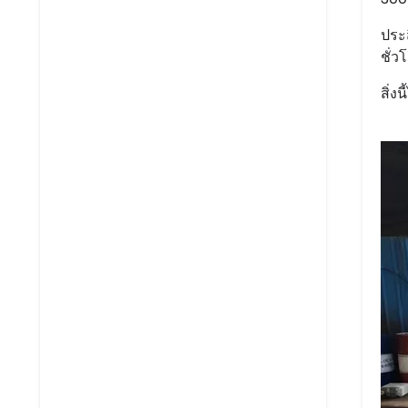
ประ
ชั่
สิ่ง