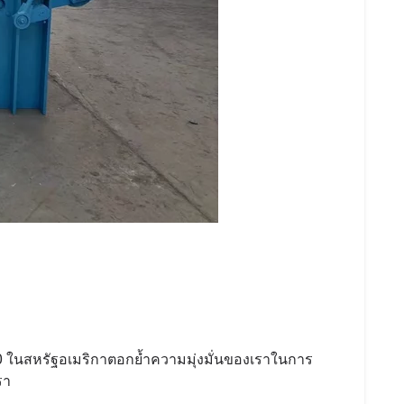
 ในสหรัฐอเมริกาตอกย้ำความมุ่งมั่นของเราในการ
รา