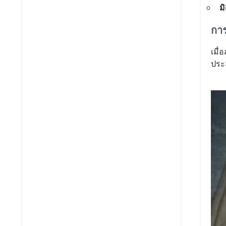
มิ
กา
เมื
ประ