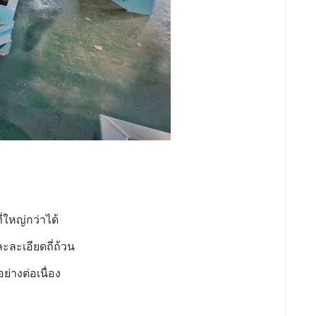
่ใหญ่กว่าได้
ละละเอียดถี่ถ้วน
ย่างต่อเนื่อง