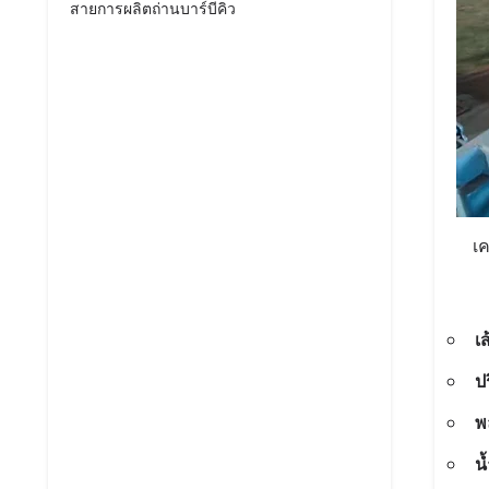
สายการผลิตถ่านบาร์บีคิว
เค
เ
ป
พ
น