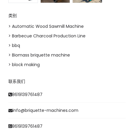
类别
> Automatic Wood Sawmill Machine
> Barbecue Charcoal Production Line
> bbq
> Biomass briquette machine
> block making
联系我们
8619139761487
info@briquette-machines.com
8619139761487