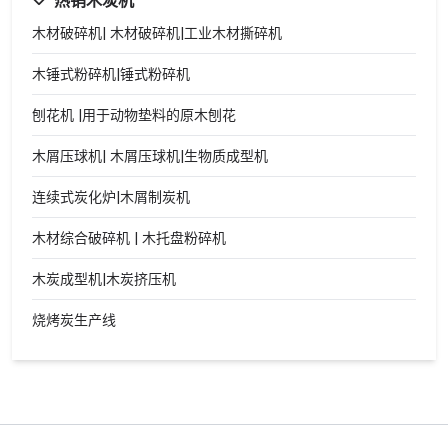
热销木炭机
木材破碎机| 木材破碎机|工业木材撕碎机
木锤式粉碎机|锤式粉碎机
刨花机 |用于动物垫料的原木刨花
木屑压球机| 木屑压球机|生物质成型机
连续式炭化炉|木屑制炭机
木材综合破碎机 | 木托盘粉碎机
木炭成型机|木炭挤压机
烧烤炭生产线