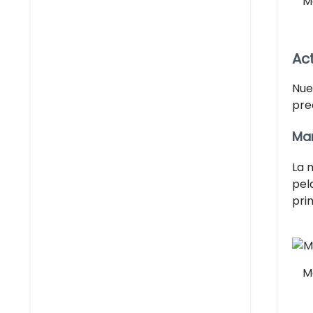
M
Ac
Nue
pre
Man
La 
pel
pri
M