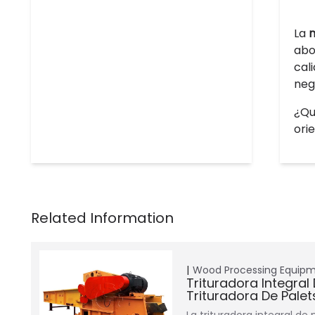
La
m
abo
cal
neg
¿Qu
ori
Wood Processing Equip
Trituradora Integral
Trituradora De Pale