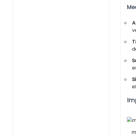
Me
A
v
T
d
S
e
S
e
Im
m