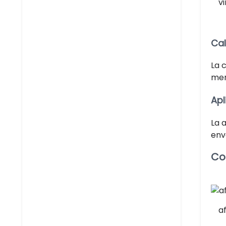
v
Cal
La 
mer
Apl
La 
env
Co
a