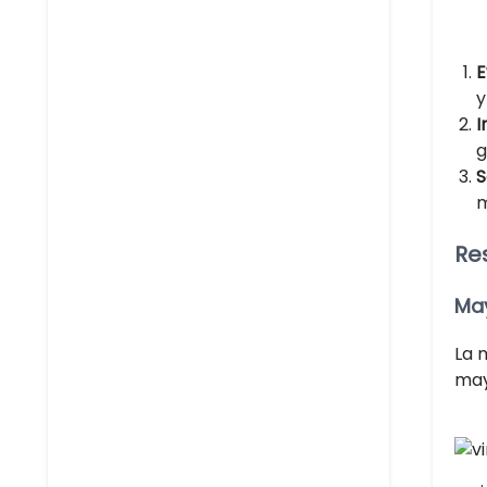
E
y
I
g
S
m
Re
May
La 
may