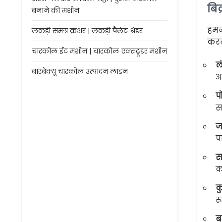
बि
बनाने की मशीन
हमन
लकड़ी समग्र क्रशर | लकड़ी पैलेट श्रेडर
करन
चारकोल ईट मशीन | चारकोल एक्सट्रूडर मशीन
ल
बारबेक्यू चारकोल उत्पादन लाइन
अ
प
स
ज
प
स
क
क
र
ब