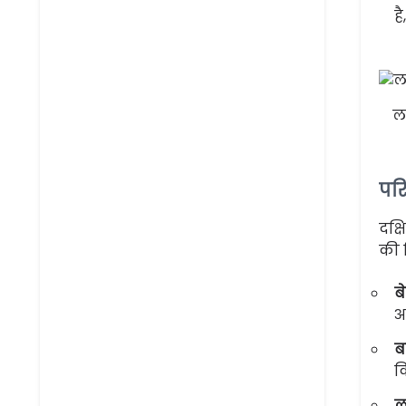
ह
ल
परि
दक्
की र
ब
अ
ब
क
ल