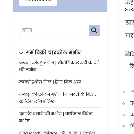
उन्
अत्
ग्र
ग्र
गर्म बिक्री चारकोल मशीन
लकड़ी कोल्हू मशीन | औद्योगिक लकड़ी काटने
ब
की मशीन
लकड़ी हथौड़ा मिल | हैमर मिल श्रेडर
ल
लकड़ी की छीलन मशीन | जानवरों के बिस्तर
के लिए लॉग शेविंग्स
उ
चूरा ईट बनाने की मशीन | बायोमास ब्रिकेट
क
मशीन
व
सतत जलकर कोयला भट्ठी | बुरादा चारकोल