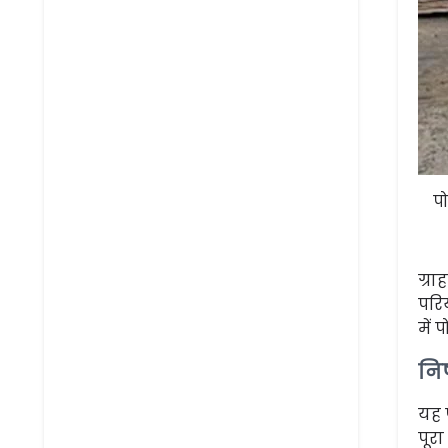
प
ग्र
परि
में 
निष
यह 
पूरा