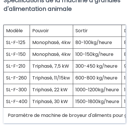
Spécifications de la machine à granulés
d'alimentation animale
Modèle
Pouvoir
Sortir
D
SL-F-125
Monophasé, 4kw
80-100kg/heure
8
SL-F-150
Monophasé, 4kw
100-150kg/heure
8
SL-F-210
Triphasé, 7,5 kW
300-450 kg/heure
9
SL-F-260
Triphasé, 11/15kw
600-800 kg/heure
1
SL-F-300
Triphasé, 22 kW
1000-1200kg/heure
1
SL-F-400
Triphasé, 30 kW
1500-1800kg/heure
1
Paramètre de machine de broyeur d'aliments pour g